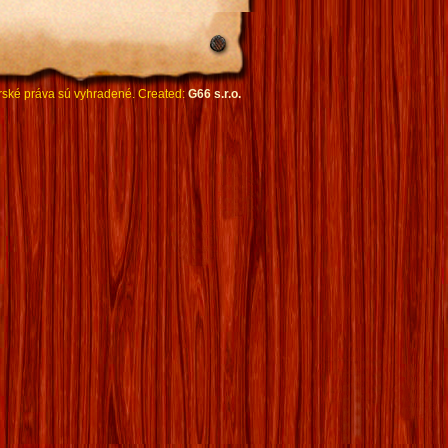
rské práva sú vyhradené. Created:
G66 s.r.o.