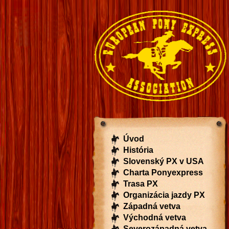
Úvod
História
Slovenský PX v USA
Charta Ponyexpress
Trasa PX
Organizácia jazdy PX
Západná vetva
Východná vetva
Severozápadná vetva