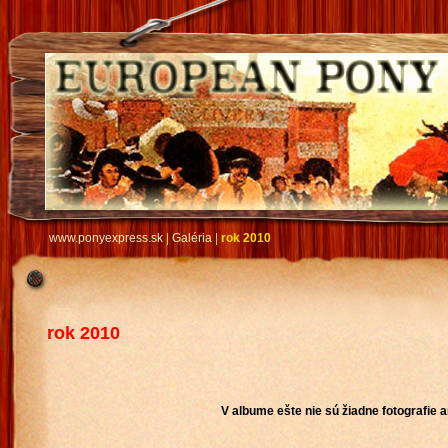
www.ponyexpress.sk
|
Galéria
|
rok 2010
rok 2010
V albume ešte nie sú žiadne fotografie a