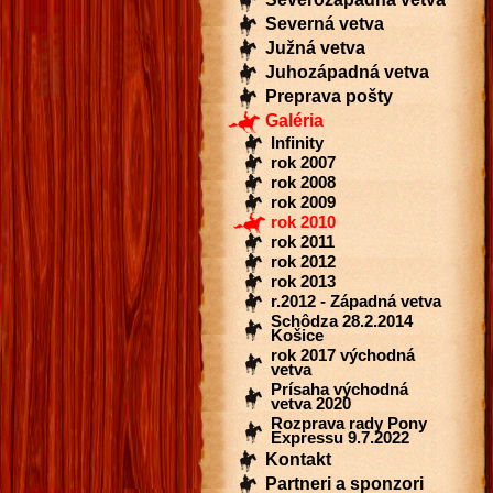
Severná vetva
Južná vetva
Juhozápadná vetva
Preprava pošty
Galéria
Infinity
rok 2007
rok 2008
rok 2009
rok 2010
rok 2011
rok 2012
rok 2013
r.2012 - Západná vetva
Schôdza 28.2.2014
Košice
rok 2017 východná
vetva
Prísaha východná
vetva 2020
Rozprava rady Pony
Expressu 9.7.2022
Kontakt
Partneri a sponzori