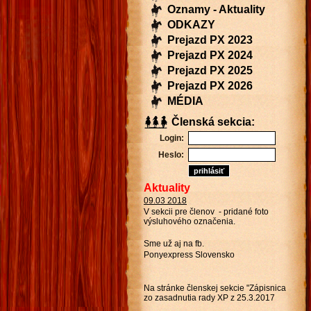
Oznamy - Aktuality
ODKAZY
Prejazd PX 2023
Prejazd PX 2024
Prejazd PX 2025
Prejazd PX 2026
MÉDIA
Členská sekcia:
Login:
Heslo:
Aktuality
09.03 2018
V sekcii pre členov - pridané foto
výsluhového označenia.
Sme už aj na fb.
Ponyexpress Slovensko
Na stránke členskej sekcie "Zápisnica
zo zasadnutia rady XP z 25.3.2017